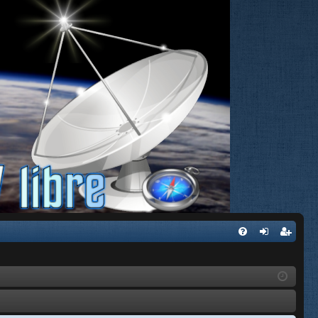
FA
de
eg
Q
nti
ist
fic
ra
ar
rs