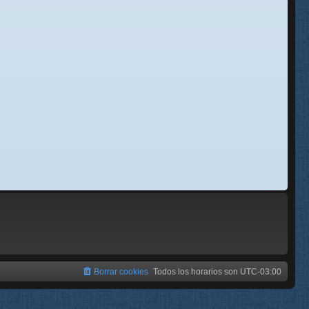
se
e
Borrar cookies
Todos los horarios son
UTC-03:00