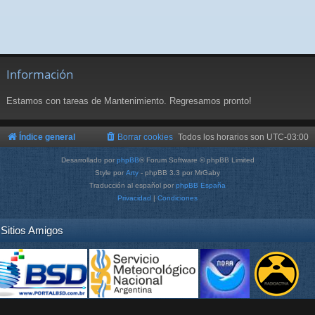
Información
Estamos con tareas de Mantenimiento. Regresamos pronto!
Índice general
Borrar cookies
Todos los horarios son
UTC-03:00
Desarrollado por
phpBB
® Forum Software © phpBB Limited
Style por
Arty
- phpBB 3.3 por MrGaby
Traducción al español por
phpBB España
Privacidad
|
Condiciones
Sitios Amigos