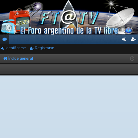
Identificarse
Registrarse
or
de
eg
os
nti
ist
Índice general
fic
ra
ar
rs
se
e