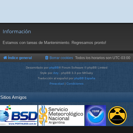
Información
Estamos con tareas de Mantenimiento. Regresamos pronto!
Índice general
Borrar cookies
Todos los horarios son
UTC-03:00
Desarrollado por
phpBB
® Forum Software © phpBB Limited
Style por
Arty
- phpBB 3.3 por MrGaby
Traducción al español por
phpBB España
Privacidad
|
Condiciones
Sitios Amigos