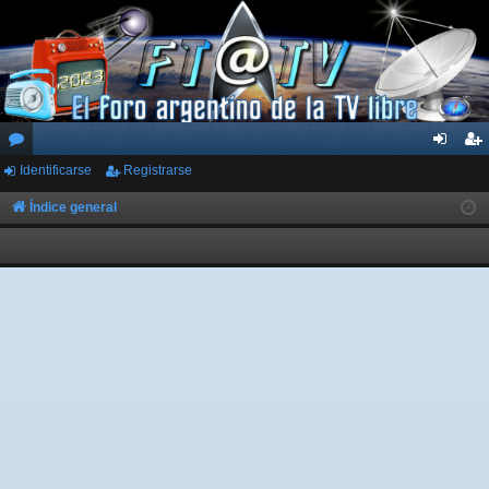
Identificarse
Registrarse
or
de
eg
os
nti
ist
Índice general
fic
ra
ar
rs
se
e