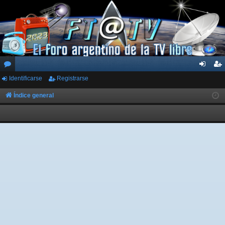
Identificarse
Registrarse
or
de
eg
os
nti
ist
Índice general
fic
ra
ar
rs
se
e