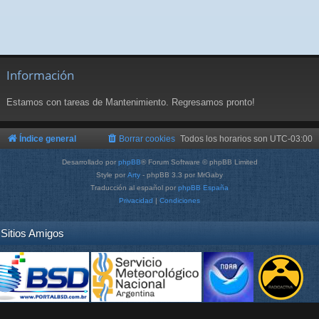
Información
Estamos con tareas de Mantenimiento. Regresamos pronto!
Índice general
Borrar cookies
Todos los horarios son
UTC-03:00
Desarrollado por
phpBB
® Forum Software © phpBB Limited
Style por
Arty
- phpBB 3.3 por MrGaby
Traducción al español por
phpBB España
Privacidad
|
Condiciones
Sitios Amigos