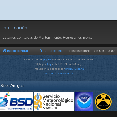
Información
Estamos con tareas de Mantenimiento. Regresamos pronto!
Índice general
Borrar cookies
Todos los horarios son
UTC-03:00
Desarrollado por
phpBB
® Forum Software © phpBB Limited
Style por
Arty
- phpBB 3.3 por MrGaby
Traducción al español por
phpBB España
Privacidad
|
Condiciones
Sitios Amigos