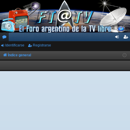
Identificarse
Registrarse
or
de
eg
os
nti
ist
Índice general
fic
ra
ar
rs
se
e