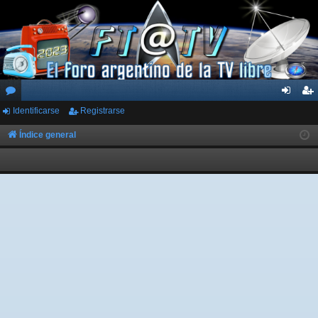
Identificarse
Registrarse
or
de
eg
os
nti
ist
Índice general
fic
ra
ar
rs
se
e