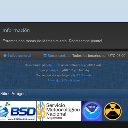
Información
Estamos con tareas de Mantenimiento. Regresamos pronto!
Índice general
Borrar cookies
Todos los horarios son
UTC-03:00
Desarrollado por
phpBB
® Forum Software © phpBB Limited
Style por
Arty
- phpBB 3.3 por MrGaby
Traducción al español por
phpBB España
Privacidad
|
Condiciones
Sitios Amigos