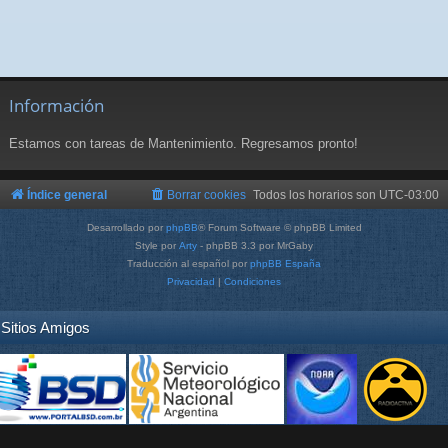
Información
Estamos con tareas de Mantenimiento. Regresamos pronto!
Índice general
Borrar cookies
Todos los horarios son
UTC-03:00
Desarrollado por
phpBB
® Forum Software © phpBB Limited
Style por
Arty
- phpBB 3.3 por MrGaby
Traducción al español por
phpBB España
Privacidad
|
Condiciones
Sitios Amigos