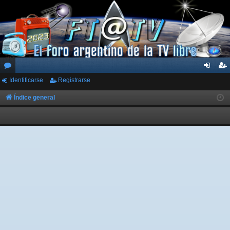
Identificarse
Registrarse
or
de
eg
os
nti
ist
Índice general
fic
ra
ar
rs
se
e