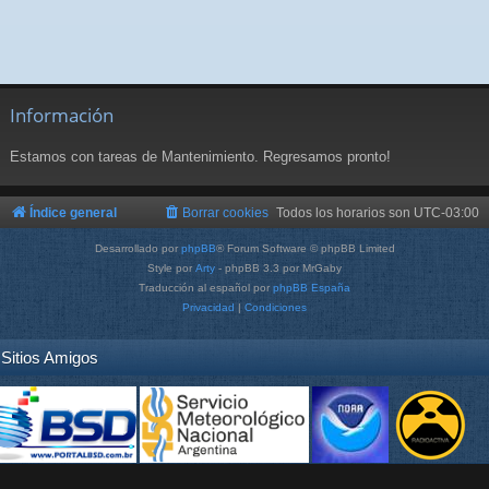
Información
Estamos con tareas de Mantenimiento. Regresamos pronto!
Índice general
Borrar cookies
Todos los horarios son
UTC-03:00
Desarrollado por
phpBB
® Forum Software © phpBB Limited
Style por
Arty
- phpBB 3.3 por MrGaby
Traducción al español por
phpBB España
Privacidad
|
Condiciones
Sitios Amigos