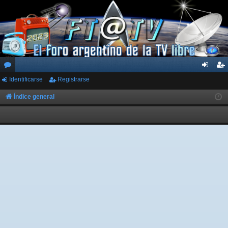
Identificarse
Registrarse
or
de
eg
os
nti
ist
Índice general
fic
ra
ar
rs
se
e