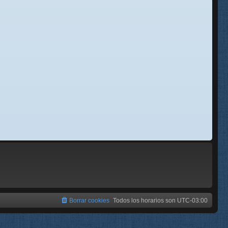
se
e
Borrar cookies
Todos los horarios son
UTC-03:00