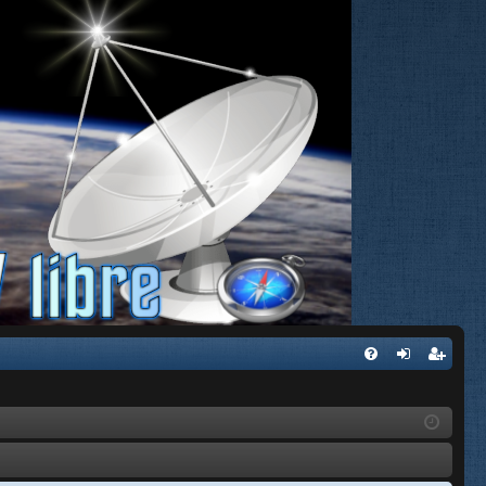
FA
de
eg
Q
nti
ist
fic
ra
ar
rs