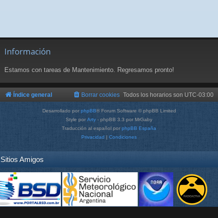
Información
Estamos con tareas de Mantenimiento. Regresamos pronto!
Índice general
Borrar cookies
Todos los horarios son
UTC-03:00
Desarrollado por
phpBB
® Forum Software © phpBB Limited
Style por
Arty
- phpBB 3.3 por MrGaby
Traducción al español por
phpBB España
Privacidad
|
Condiciones
Sitios Amigos