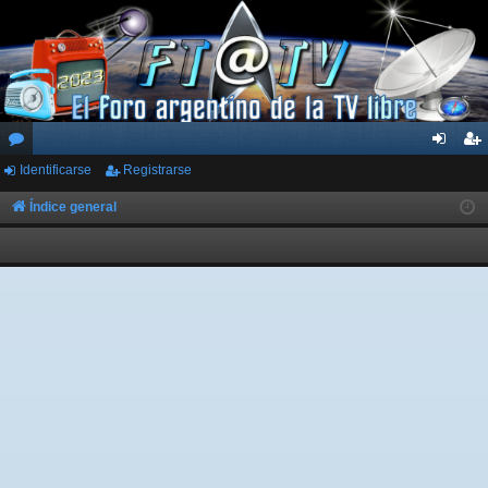
Identificarse
Registrarse
or
de
eg
os
nti
ist
Índice general
fic
ra
ar
rs
se
e