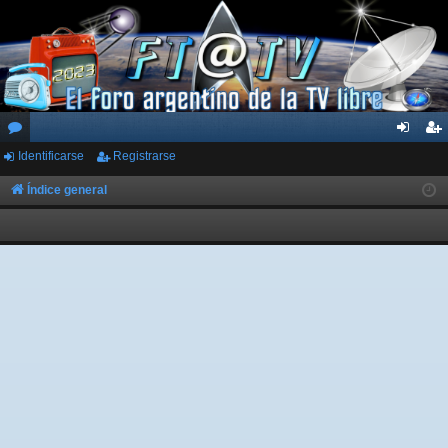
Identificarse
Registrarse
or
de
eg
os
nti
ist
Índice general
fic
ra
ar
rs
se
e