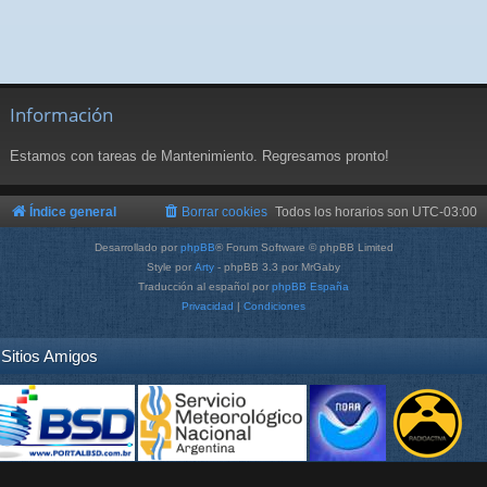
Información
Estamos con tareas de Mantenimiento. Regresamos pronto!
Índice general
Borrar cookies
Todos los horarios son
UTC-03:00
Desarrollado por
phpBB
® Forum Software © phpBB Limited
Style por
Arty
- phpBB 3.3 por MrGaby
Traducción al español por
phpBB España
Privacidad
|
Condiciones
Sitios Amigos