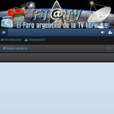
Identificarse
Registrarse
or
de
eg
os
nti
ist
Índice general
fic
ra
ar
rs
se
e