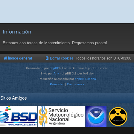
Información
Estamos con tareas de Mantenimiento. Regresamos pronto!
Índice general
Borrar cookies
Todos los horarios son
UTC-03:00
Desarrollado por
phpBB
® Forum Software © phpBB Limited
Style por
Arty
- phpBB 3.3 por MrGaby
Traducción al español por
phpBB España
Privacidad
|
Condiciones
Sitios Amigos