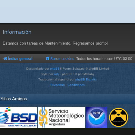
Información
Estamos con tareas de Mantenimiento. Regresamos pronto!
Índice general
Borrar cookies
Todos los horarios son
UTC-03:00
Desarrollado por
phpBB
® Forum Software © phpBB Limited
Style por
Arty
- phpBB 3.3 por MrGaby
Traducción al español por
phpBB España
Privacidad
|
Condiciones
Sitios Amigos