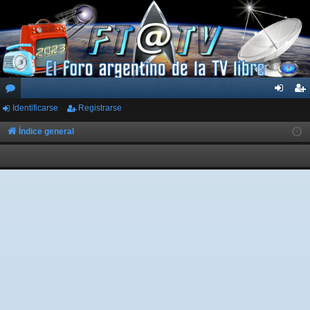
Identificarse
Registrarse
or
de
eg
os
nti
ist
Índice general
fic
ra
ar
rs
se
e