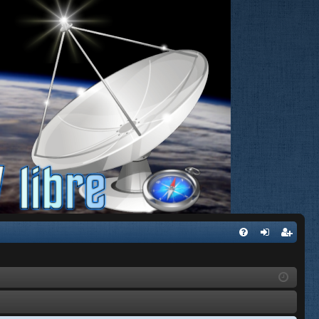
FA
de
eg
Q
nti
ist
fic
ra
ar
rs