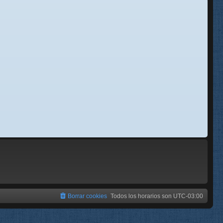
se
e
Borrar cookies
Todos los horarios son
UTC-03:00